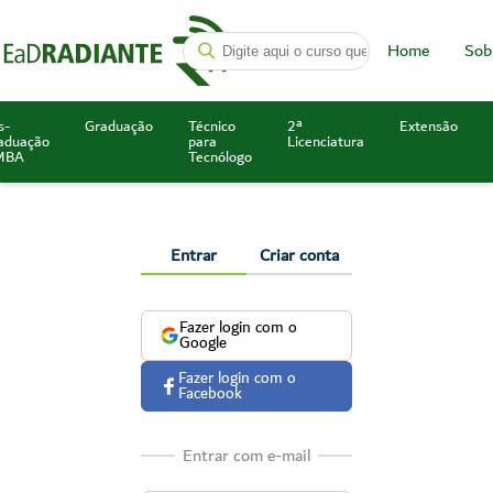
Home
Sob
s-
Graduação
Técnico
2ª
Extensão
aduação
para
Licenciatura
MBA
Tecnólogo
Entrar
Criar conta
Fazer login com o
Google
Fazer login com o
Facebook
Entrar com e-mail