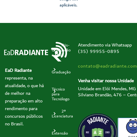
aplicáveis.
Atendimento via Whatsapp
Pós-
Graduação
(35) 99955-0895
e MBA
contato@eadradiante.com
EaD Radiante
Graduação
representa, na
Venha visitar nossa Unidade
atualidade, o que há
Unidade em Elói Mendes, MG
Técnico
de melhor na
Silviano Brandão, 476 – Cent
para
Tecnólogo
preparação em alto
rendimento para
2ª
concursos públicos
Licenciatura
no Brasil.
Extensão