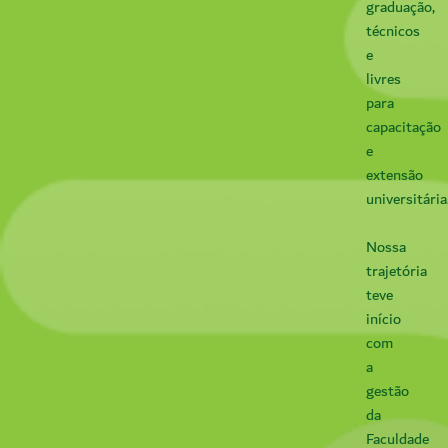
graduação,
técnicos
e
livres
para
capacitação
e
extensão
universitária
Nossa
trajetória
teve
início
com
a
gestão
da
Faculdade