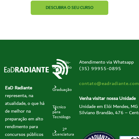
DESCUBRA O SEU CURSO
Atendimento via Whatsapp
Pós-
Graduação
(35) 99955-0895
e MBA
contato@eadradiante.com
EaD Radiante
Graduação
representa, na
Venha visitar nossa Unidade
atualidade, o que há
Unidade em Elói Mendes, MG
Técnico
de melhor na
Silviano Brandão, 476 – Cent
para
Tecnólogo
preparação em alto
rendimento para
2ª
concursos públicos
Licenciatura