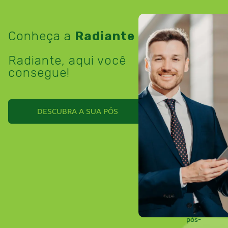
Conheça a
Radiante
A
Radiante
Radiante, aqui você
atua
consegue!
desde
2003
no
segmento
DESCUBRA A SUA PÓS
de
educação
especializada
oferecendo
cursos
de
graduação
e
pós-