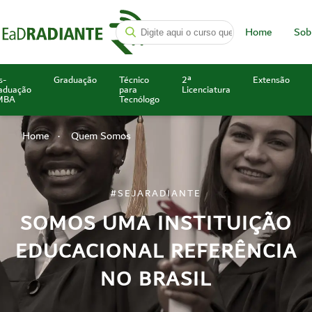
Home
Sob
s-
Graduação
Técnico
2ª
Extensão
aduação
para
Licenciatura
MBA
Tecnólogo
Home
Quem Somos
#SEJARADIANTE
SOMOS UMA INSTITUIÇÃO
EDUCACIONAL REFERÊNCIA
NO BRASIL