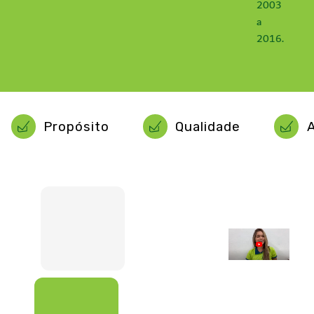
2003
a
2016.
Propósito
Qualidade
A