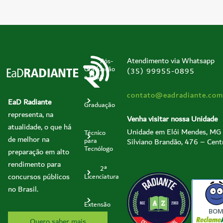
Atendimento via Whatsapp
Pós-
Graduação
(35) 99955-0895
e MBA
contato@eadradiante.com
EaD Radiante
Graduação
representa, na
Venha visitar nossa Unidade
atualidade, o que há
Unidade em Elói Mendes, MG
Técnico
de melhor na
Silviano Brandão, 476 – Cent
para
Tecnólogo
preparação em alto
rendimento para
2ª
concursos públicos
Licenciatura
no Brasil.
Extensão
BO
Quero saber mais