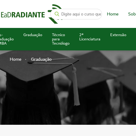
Home
Sob
s-
Graduação
Técnico
2ª
Extensão
aduação
para
Licenciatura
MBA
Tecnólogo
Home
Graduação