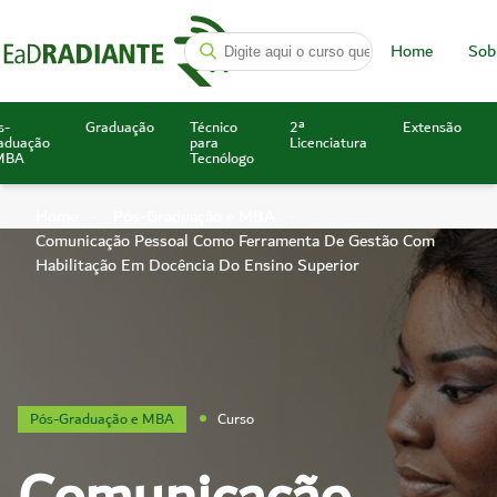
Home
Sob
s-
Graduação
Técnico
2ª
Extensão
aduação
para
Licenciatura
MBA
Tecnólogo
Home
Pós-Graduação e MBA
Comunicação Pessoal Como Ferramenta De Gestão Com
Habilitação Em Docência Do Ensino Superior
Pós-Graduação e MBA
Curso