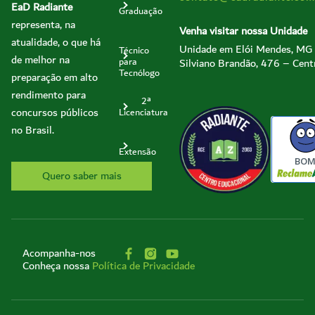
EaD Radiante
Graduação
representa, na
Venha visitar nossa Unidade
atualidade, o que há
Unidade em Elói Mendes, MG
Técnico
de melhor na
Silviano Brandão, 476 – Cent
para
Tecnólogo
preparação em alto
rendimento para
2ª
concursos públicos
Licenciatura
no Brasil.
Extensão
BO
Quero saber mais
Acompanha-nos
Conheça nossa
Política de Privacidade