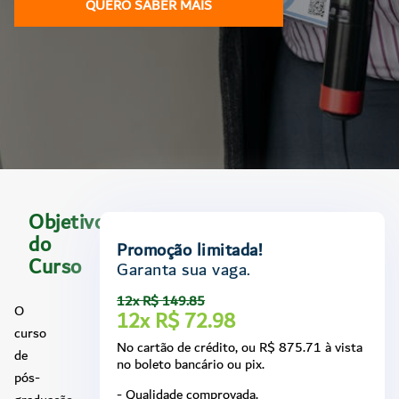
QUERO SABER MAIS
Objetivo
do
Promoção limitada!
Curso
Garanta sua vaga.
12x R$ 149.85
O
12x R$ 72.98
curso
No cartão de crédito, ou R$ 875.71 à vista
de
no boleto bancário ou pix.
pós-
- Qualidade comprovada.