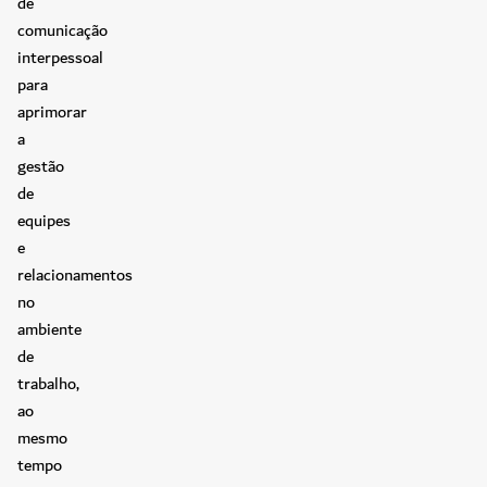
de
comunicação
interpessoal
para
aprimorar
a
gestão
de
equipes
e
relacionamentos
no
ambiente
de
trabalho,
ao
mesmo
tempo