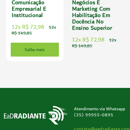
Comunicação
Negócios E
Empresarial E
Marketing Com
Institucional
Habilitação Em
Docência No
12x R$ 72,98
Ensino Superior
12x
R$ 149,85
12x R$ 72,98
12x
R$ 149,85
Saiba mais
Atendimento via Whatsapp
Pós-
Graduação
(35) 99955-0895
e MBA
contato@eadradiante.com