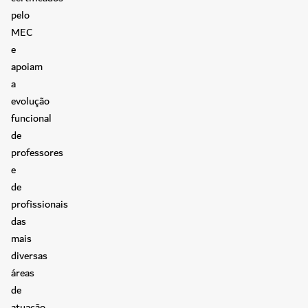
pelo
MEC
e
apoiam
a
evolução
funcional
de
professores
e
de
profissionais
das
mais
diversas
áreas
de
atuação.