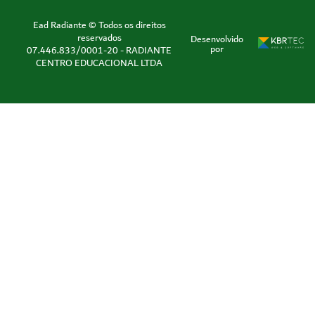
Ead Radiante © Todos os direitos
reservados
Desenvolvido
por
07.446.833/0001-20 - RADIANTE
CENTRO EDUCACIONAL LTDA