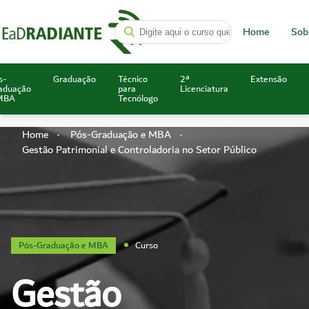
Home
Sob
s-
Graduação
Técnico
2ª
Extensão
aduação
para
Licenciatura
MBA
Tecnólogo
Home
Pós-Graduação e MBA
Gestão Patrimonial e Controladoria no Setor Público
Pós-Graduação e MBA
Curso
Gestão