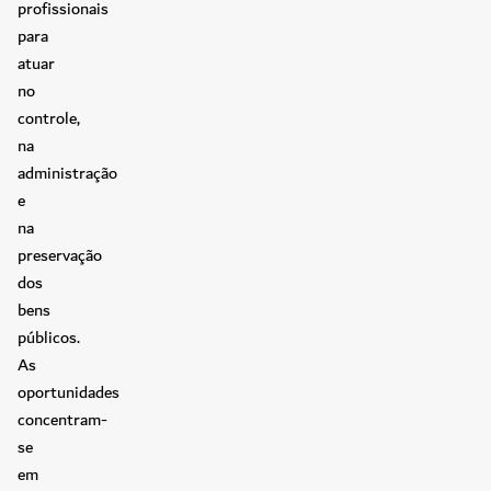
profissionais
para
atuar
no
controle,
na
administração
e
na
preservação
dos
bens
públicos.
As
oportunidades
concentram-
se
em