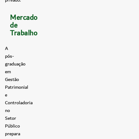
Mercado
de
Trabalho
A
pós-
graduação
em
Gestão
Patrimonial
e
Controladoria
no
Setor
Público
prepara