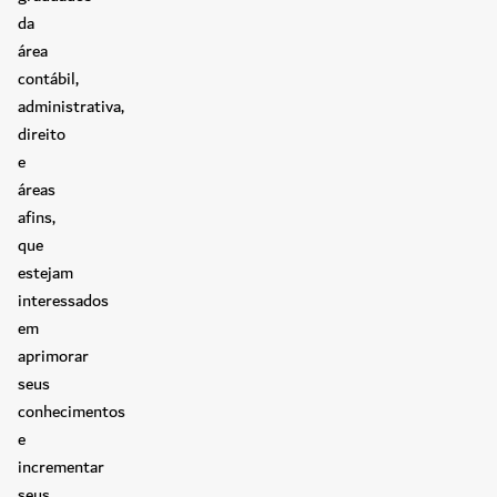
da
área
contábil,
administrativa,
direito
e
áreas
afins,
que
estejam
interessados
em
aprimorar
seus
conhecimentos
e
incrementar
seus