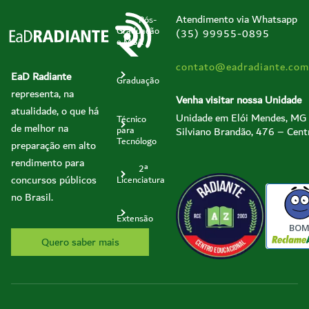
Atendimento via Whatsapp
Pós-
Graduação
(35) 99955-0895
e MBA
contato@eadradiante.com
EaD Radiante
Graduação
representa, na
Venha visitar nossa Unidade
atualidade, o que há
Unidade em Elói Mendes, MG
Técnico
de melhor na
Silviano Brandão, 476 – Cent
para
Tecnólogo
preparação em alto
rendimento para
2ª
concursos públicos
Licenciatura
no Brasil.
Extensão
BO
Quero saber mais