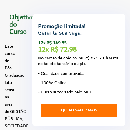
Objetivo
do
Promoção limitada!
Curso
Garanta sua vaga.
12x R$ 149.85
Este
12x R$ 72.98
curso
No cartão de crédito, ou R$ 875.71 à vista
de
no boleto bancário ou pix.
Pós-
- Qualidade comprovada.
Graduação
lato
- 100% Online.
sensu
- Curso autorizado pelo MEC.
na
área
QUERO SABER MAIS
de GESTÃO
PÚBLICA,
SOCIEDADE